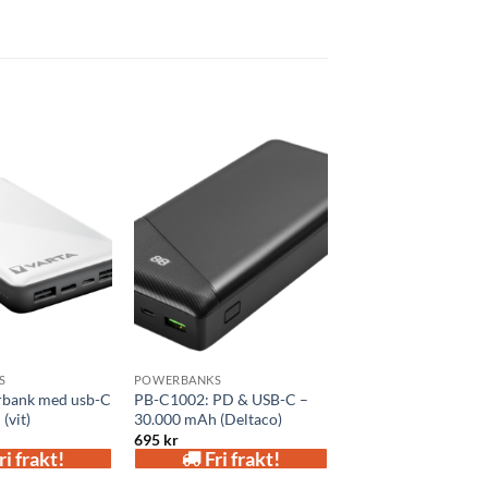
Add to
Add to
wishlist
wishlist
S
POWERBANKS
rbank med usb-C
PB-C1002: PD & USB-C –
(vit)
30.000 mAh (Deltaco)
695
kr
ri frakt!
Fri frakt!