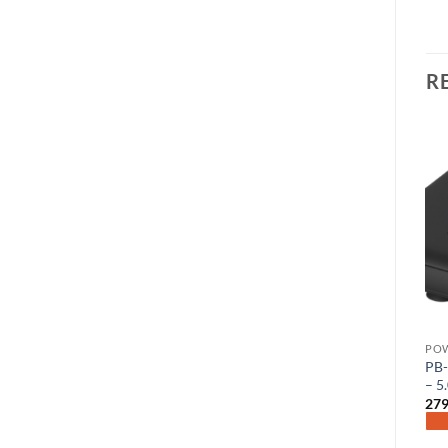
R
Add to
Add to
wishlist
wishlist
POWERBANKS
POWERBANKS
PO
Varta powerbank med usb-C
PB-A1002: 20.000mAh
PB-
20.000 mAh (vit)
(Deltaco)
– 5
475
kr
435
kr
27
Fri frakt!
Fri frakt!