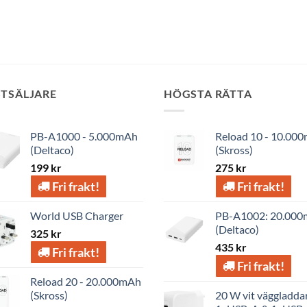
STSÄLJARE
HÖGSTA RÄTTA
PB-A1000 - 5.000mAh
Reload 10 - 10.00
(Deltaco)
(Skross)
199
kr
275
kr
Fri frakt!
Fri frakt!
World USB Charger
PB-A1002: 20.00
(Deltaco)
325
kr
435
kr
Fri frakt!
Fri frakt!
Reload 20 - 20.000mAh
(Skross)
20 W vit väggladdar