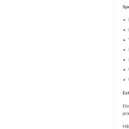
Spe
Ext
För
pra
Hål