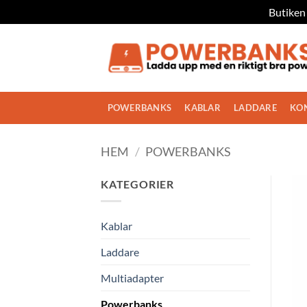
Butiken 
Skip
to
content
POWERBANKS
KABLAR
LADDARE
KO
HEM
/
POWERBANKS
KATEGORIER
Kablar
Laddare
Multiadapter
Powerbanks