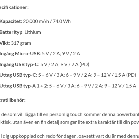
cifikationer:
Kapacitet
: 20,000 mAh / 74.0 Wh
Batterityp
: Lithium
Vikt
: 317 gram
Ingång Micro-USB
: 5 V / 2 A; 9 V / 2 A
Ingång USB typ-C
: 5 V / 2 A; 9 V / 2 A (PD)
Uttag USB typ-C
: 5 – 6 V / 3 A; 6 – 9 V / 2 A; 9 – 12 V / 1.5 A (PD)
Uttag USB typ-A 1 + 2
: 5 – 6 V / 3 A; 6 – 9 V / 2 A; 9 – 12 V / 1.5 A
ratillbehör:
 de som vill lägga till en personlig touch kommer denna powerbank 
ktisk, utan även en fin detalj som ger lite extra karaktär till din p
l dig uppkopplad och redo för dagen, oavsett vart du är med denna