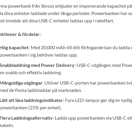
na powerbank från Skross erbjuder en imponerande kapacitet på 20.
la dina enheter laddade under långa perioder. Powerbanken har o
ket innebär att dina USB-C enheter laddas upp i raketfart.
ktioner & fördelar:
Hög kapacitet
: Med 20.000 mAh till ditt förfogande kan du ladda
powerbanken i sig behöver laddas upp.
Snabbladdning med Power Delivery
: USB-C-utgången med Power 
en snabb och effektiv laddning.
Mångsidiga utgångar
: Utöver USB-C-porten har powerbanken två
med de flesta laddsladdar på marknaden.
Lätt att läsa laddningsindikator
: Fyra LED-lampor ger dig en tydlig
powerbanken (25% per enhet).
Flera Laddningsalternativ
: Ladda upp powerbanken via USB-C el
kabeln.