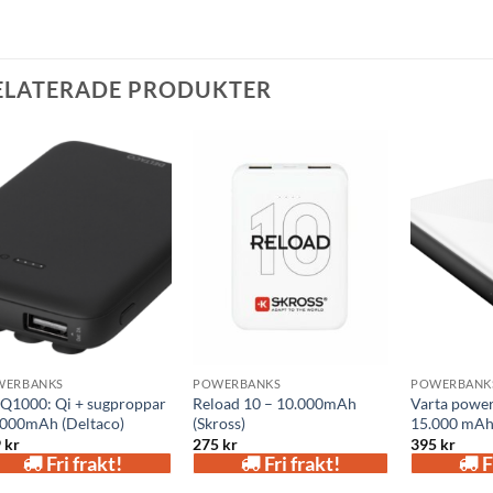
ELATERADE PRODUKTER
Add to
Add to
wishlist
wishlist
WERBANKS
POWERBANKS
POWERBANK
Q1000: Qi + sugproppar
Reload 10 – 10.000mAh
Varta powe
.000mAh (Deltaco)
(Skross)
15.000 mAh 
9
kr
275
kr
395
kr
Fri frakt!
Fri frakt!
F