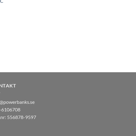
-C
NTAKT
o@powerbanks.se
-6106708
.nr: 556878-9597