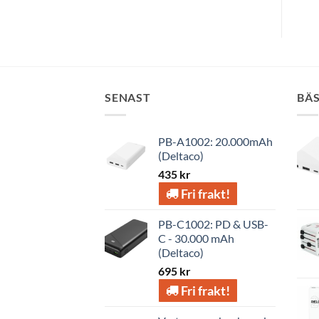
SENAST
BÄ
PB-A1002: 20.000mAh
(Deltaco)
435
kr
Fri frakt!
PB-C1002: PD & USB-
C - 30.000 mAh
(Deltaco)
695
kr
Fri frakt!