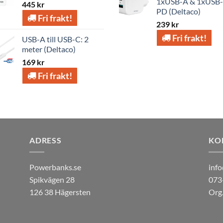
1xUSB-A & 1xUSB
445
kr
PD (Deltaco)
Fri frakt!
239
kr
Fri frakt!
USB-A till USB-C: 2
meter (Deltaco)
169
kr
Fri frakt!
ADRESS
KO
Powerbanks.se
inf
Spikvägen 28
073
126 38 Hägersten
Org