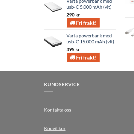
Varta powerbank med
usb-C 5.000 mAh (vit)
290
kr
Fri frakt!
Varta powerbank med
usb-C 15.000 mAh (vit)
395
kr
Fri frakt!
KUNDSERVICE
Kontakta oss
Köpvillkor