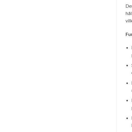
Den
hål
vil
Fun