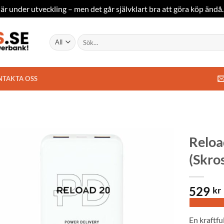
är under utveckling – men det går självklart bra att göra köp ändå
Sök
efter:
NTAKTA OSS
Reloa
(Skro
Add to
wishlist
529
kr
En kraftf