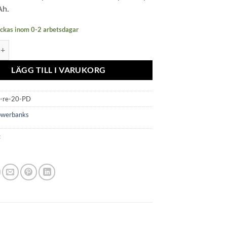
Ah.
kickas inom 0-2 arbetsdagar
PD - 20.000mAh (Skross) mängd
LÄGG TILL I VARUKORG
k-re-20-PD
owerbanks
: