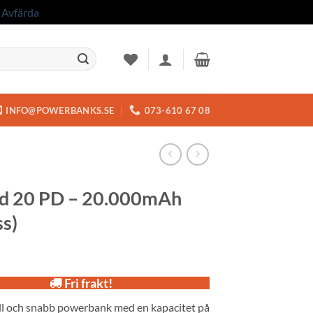
.
Avfärda
INFO@POWERBANKS.SE
073-610 67 08
d 20 PD – 20.000mAh
ss)
Fri frakt!
ull och snabb powerbank med en kapacitet på