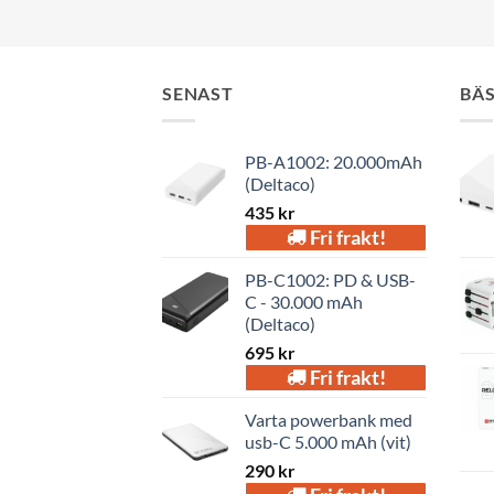
SENAST
BÄ
PB-A1002: 20.000mAh
(Deltaco)
435
kr
Fri frakt!
PB-C1002: PD & USB-
C - 30.000 mAh
(Deltaco)
695
kr
Fri frakt!
Varta powerbank med
usb-C 5.000 mAh (vit)
290
kr