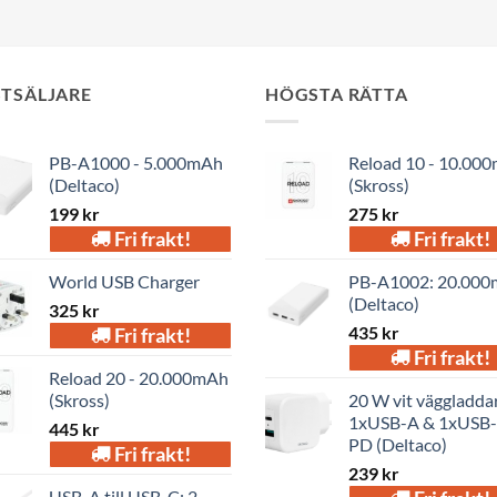
STSÄLJARE
HÖGSTA RÄTTA
PB-A1000 - 5.000mAh
Reload 10 - 10.00
(Deltaco)
(Skross)
199
kr
275
kr
Fri frakt!
Fri frakt!
World USB Charger
PB-A1002: 20.00
(Deltaco)
325
kr
435
kr
Fri frakt!
Fri frakt!
Reload 20 - 20.000mAh
(Skross)
20 W vit väggladdar
1xUSB-A & 1xUSB
445
kr
PD (Deltaco)
Fri frakt!
239
kr
USB-A till USB-C: 2