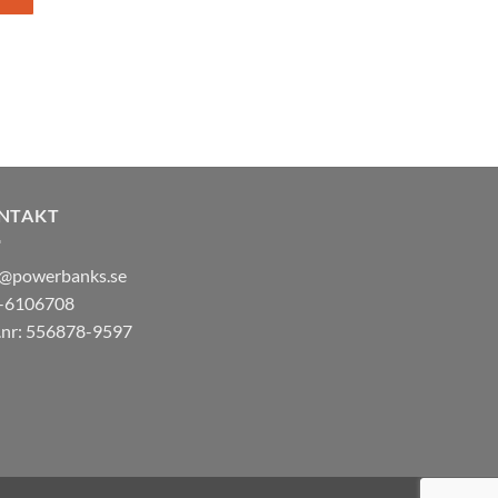
NTAKT
o@powerbanks.se
-6106708
.nr: 556878-9597