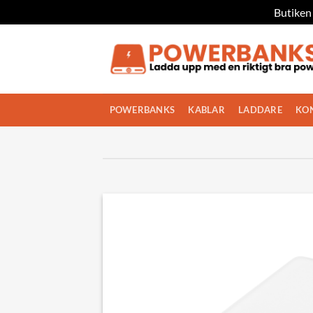
Butiken 
Skip
to
content
POWERBANKS
KABLAR
LADDARE
KO