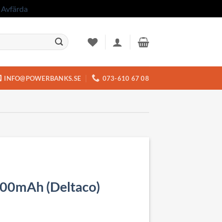
.
Avfärda
INFO@POWERBANKS.SE
073-610 67 08
00mAh (Deltaco)