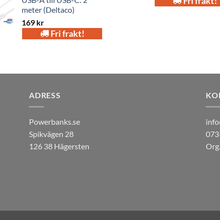
Fri frakt!
meter (Deltaco)
169
kr
Fri frakt!
ADRESS
KO
Powerbanks.se
inf
Spikvägen 28
073
126 38 Hägersten
Org