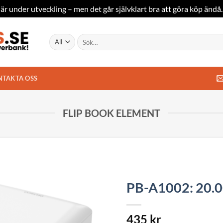
är under utveckling – men det går självklart bra att göra köp ändå
Sök
efter:
NTAKTA OSS
FLIP BOOK ELEMENT
PB-A1002: 20.0
435
kr