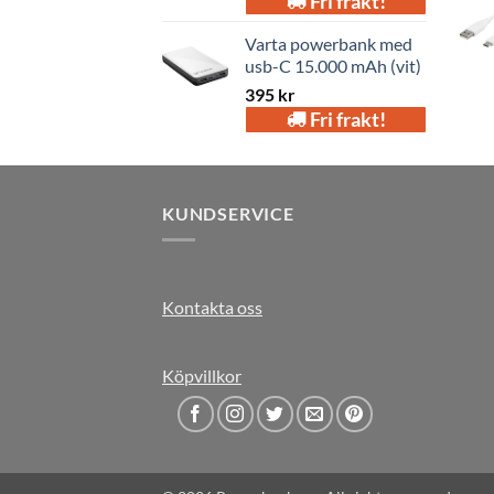
Fri frakt!
Varta powerbank med
usb-C 15.000 mAh (vit)
395
kr
Fri frakt!
KUNDSERVICE
Kontakta oss
Köpvillkor