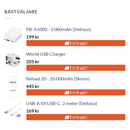
BÄSTSÄLJARE
PB-A1000 - 5.000mAh (Deltaco)
199
kr
Fri frakt!
World USB Charger
325
kr
Fri frakt!
Reload 20 - 20.000mAh (Skross)
445
kr
Fri frakt!
USB-A till USB-C: 2 meter (Deltaco)
169
kr
Fri frakt!