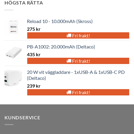
HÖGSTA RÄTTA
Reload 10 - 10.000mAh (Skross)
275
kr
Fri frakt!
PB-A1002: 20.000mAh (Deltaco)
435
kr
Fri frakt!
20 W vit väggladdare - 1xUSB-A & 1xUSB-C PD
(Deltaco)
239
kr
Fri frakt!
KUNDSERVICE