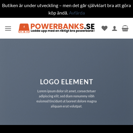
Butiken är under utveckling – men det går självklart bra att göra
köp ändå.
Avfärda
Skip
to
content
LOGO ELEMENT
Lorem ipsum dolor sit amet, consectetuer
adipiscing elit, sed diam nonummy nibh
euismod tincidunt ut laoreet dolore magna
aliquam erat volutpat.